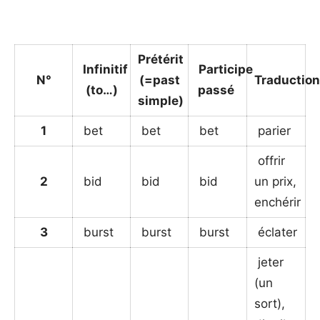
Prétérit
Infinitif
Participe
N°
(=past
Traductio
(to…)
passé
simple)
1
bet
bet
bet
parier
offrir
2
bid
bid
bid
un prix,
enchérir
3
burst
burst
burst
éclater
jeter
(un
sort),