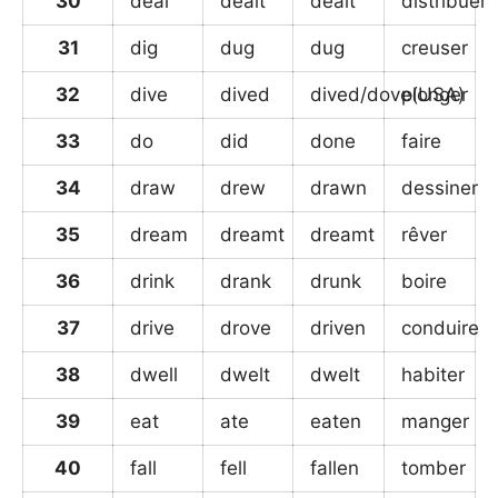
30
deal
dealt
dealt
distribuer
31
dig
dug
dug
creuser
32
dive
dived
dived/dove(USA)
plonger
33
do
did
done
faire
34
draw
drew
drawn
dessiner
35
dream
dreamt
dreamt
rêver
36
drink
drank
drunk
boire
37
drive
drove
driven
conduire
38
dwell
dwelt
dwelt
habiter
39
eat
ate
eaten
manger
40
fall
fell
fallen
tomber