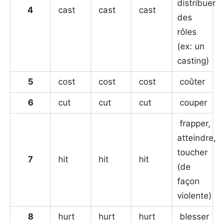
distribuer
4
cast
cast
cast
des
rôles
(ex: un
casting)
5
cost
cost
cost
coûter
6
cut
cut
cut
couper
frapper,
atteindre,
toucher
7
hit
hit
hit
(de
façon
violente)
8
hurt
hurt
hurt
blesser