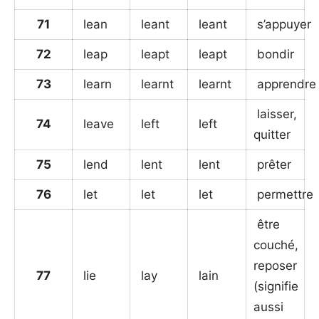
71
lean
leant
leant
s’appuyer
72
leap
leapt
leapt
bondir
73
learn
learnt
learnt
apprendre
laisser,
74
leave
left
left
quitter
75
lend
lent
lent
prêter
76
let
let
let
permettre
être
couché,
reposer
77
lie
lay
lain
(signifie
aussi