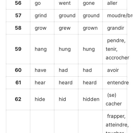
56
go
went
gone
aller
57
grind
ground
ground
moudre/br
58
grow
grew
grown
grandir
pendre,
59
hang
hung
hung
tenir,
accrocher
60
have
had
had
avoir
61
hear
heard
heard
entendre
(se)
62
hide
hid
hidden
cacher
frapper,
atteindre,