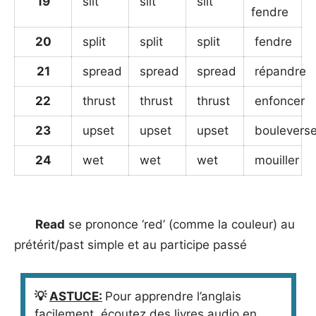
19
slit
slit
slit
fendre
20
split
split
split
fendre
21
spread
spread
spread
répandre
22
thrust
thrust
thrust
enfoncer
23
upset
upset
upset
bouleverse
24
wet
wet
wet
mouiller
_
Read
se prononce ‘red’ (comme la couleur) au
prétérit/past simple et au participe passé
💡
ASTUCE:
Pour apprendre l’anglais
facilement, écoutez des livres audio en