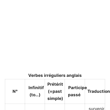
Verbes irréguliers anglais
Prétérit
Infinitif
Participe
N°
(=past
Traductio
(to…)
passé
simple)
survenir,