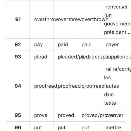
renverser
(un
91
overthrow
overthrew
overthrown
gouvernem
président…
92
pay
paid
paid
payer
93
plead
pleaded/pled
pleaded/pled
supplier/pl
relire/corri
les
94
proofread
proofread
proofread
fautes
d’un
texte
95
prove
proved
proved/proven
prouver
96
put
put
put
mettre