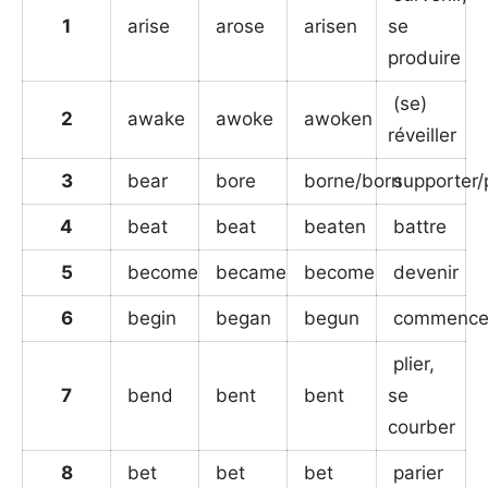
1
arise
arose
arisen
se
produire
(se)
2
awake
awoke
awoken
réveiller
3
bear
bore
borne/born
supporter/p
4
beat
beat
beaten
battre
5
become
became
become
devenir
6
begin
began
begun
commence
plier,
7
bend
bent
bent
se
courber
8
bet
bet
bet
parier