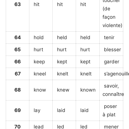
toucher
63
hit
hit
hit
(de
façon
violente)
64
hold
held
held
tenir
65
hurt
hurt
hurt
blesser
66
keep
kept
kept
garder
67
kneel
knelt
knelt
s’agenouill
savoir,
68
know
knew
known
connaître
poser
69
lay
laid
laid
à plat
70
lead
led
led
mener