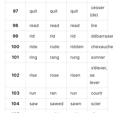
cesser
97
quit
quit
quit
(de)
98
read
read
read
lire
99
rid
rid
rid
débarrase
100
ride
rode
ridden
chevauche
101
ring
rang
rung
sonner
s’élever,
102
rise
rose
risen
se
lever
103
run
ran
run
courir
104
saw
sawed
sawn
scier