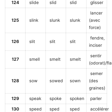
124
slide
slid
slid
glisser
lancer
125
slink
slunk
slunk
(avec
force)
fendre,
126
slit
slit
slit
inciser
sentir
127
smell
smelt
smelt
(odorat)/fla
semer
128
sow
sowed
sown
(des
graines)
129
speak
spoke
spoken
parler
130
speed
sped
sped
accélérer