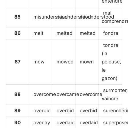
entendre
mal
85
misunderstand
misunderstood
misunderstood
comprendr
86
melt
melted
melted
fondre
tondre
(la
87
mow
mowed
mown
pelouse,
le
gazon)
surmonter,
88
overcome
overcame
overcome
vaincre
89
overbid
overbid
overbid
surenchéri
90
overlay
overlaid
overlaid
superpose