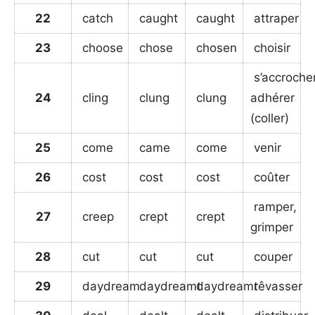
22
catch
caught
caught
attraper
23
choose
chose
chosen
choisir
s’accrocher
24
cling
clung
clung
adhérer
(coller)
25
come
came
come
venir
26
cost
cost
cost
coûter
ramper,
27
creep
crept
crept
grimper
28
cut
cut
cut
couper
29
daydream
daydreamt
daydreamt
rêvasser