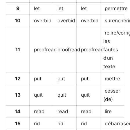
9
let
let
let
permettre
10
overbid
overbid
overbid
surenchéri
relire/corri
les
11
proofread
proofread
proofread
fautes
d’un
texte
12
put
put
put
mettre
cesser
13
quit
quit
quit
(de)
14
read
read
read
lire
15
rid
rid
rid
débarrase