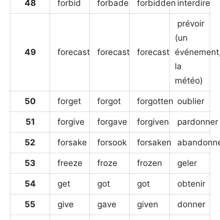
48
forbid
forbade
forbidden
interdire
prévoir
(un
49
forecast
forecast
forecast
événement
la
météo)
50
forget
forgot
forgotten
oublier
51
forgive
forgave
forgiven
pardonner
52
forsake
forsook
forsaken
abandonn
53
freeze
froze
frozen
geler
54
get
got
got
obtenir
55
give
gave
given
donner