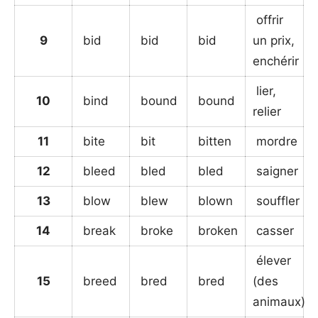
offrir
9
bid
bid
bid
un prix,
enchérir
lier,
10
bind
bound
bound
relier
11
bite
bit
bitten
mordre
12
bleed
bled
bled
saigner
13
blow
blew
blown
souffler
14
break
broke
broken
casser
élever
15
breed
bred
bred
(des
animaux)