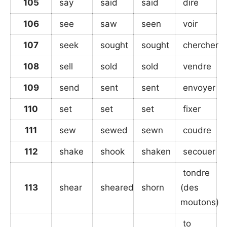
105
say
said
said
dire
106
see
saw
seen
voir
107
seek
sought
sought
chercher
108
sell
sold
sold
vendre
109
send
sent
sent
envoyer
110
set
set
set
fixer
111
sew
sewed
sewn
coudre
112
shake
shook
shaken
secouer
tondre
113
shear
sheared
shorn
(des
moutons)
to