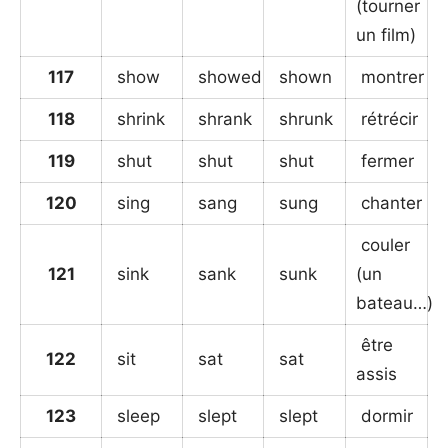
(tourner
un film)
117
show
showed
shown
montrer
118
shrink
shrank
shrunk
rétrécir
119
shut
shut
shut
fermer
120
sing
sang
sung
chanter
couler
121
sink
sank
sunk
(un
bateau…)
être
122
sit
sat
sat
assis
123
sleep
slept
slept
dormir