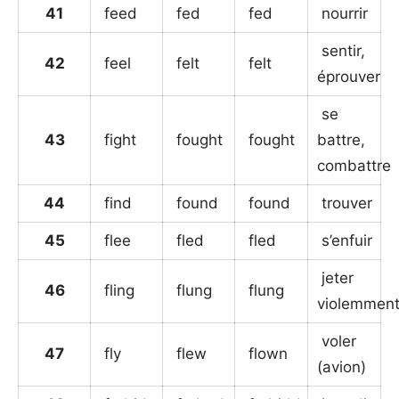
41
feed
fed
fed
nourrir
sentir,
42
feel
felt
felt
éprouver
se
43
fight
fought
fought
battre,
combattre
44
find
found
found
trouver
45
flee
fled
fled
s’enfuir
jeter
46
fling
flung
flung
violemmen
voler
47
fly
flew
flown
(avion)