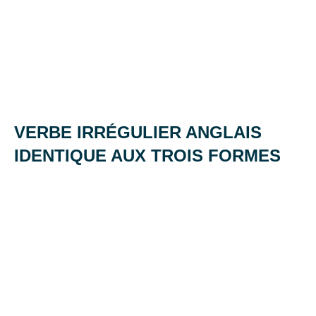
VERBE IRRÉGULIER ANGLAIS
IDENTIQUE AUX TROIS FORMES
Posted
by
in
on
Mat
Vocabulaire
27
décembre
2013