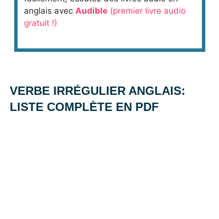
anglais avec
Audible
(premier livre audio
gratuit !)
_
VERBE IRRÉGULIER ANGLAIS:
LISTE COMPLÈTE EN PDF
Posted
by
in
on
Mat
Vocabulaire
20
décembre
2013