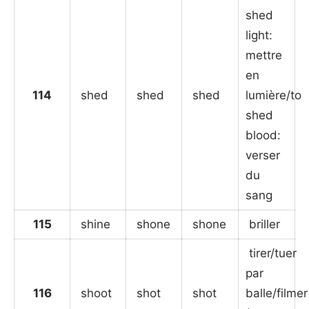
shed
light:
mettre
en
114
shed
shed
shed
lumière/to
shed
blood:
verser
du
sang
115
shine
shone
shone
briller
tirer/tuer
par
116
shoot
shot
shot
balle/filmer