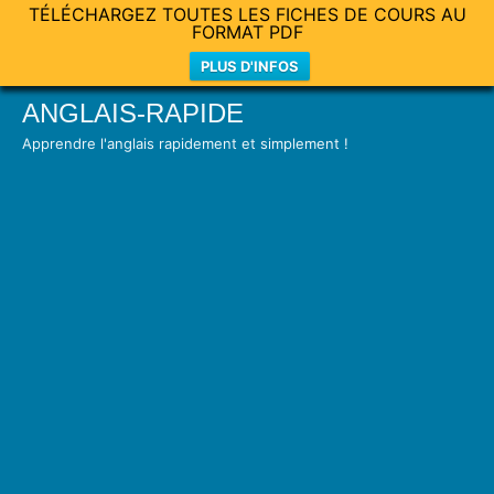
TÉLÉCHARGEZ TOUTES LES FICHES DE COURS AU
FORMAT PDF
PLUS D'INFOS
Skip
ANGLAIS-RAPIDE
to
Apprendre l'anglais rapidement et simplement !
content