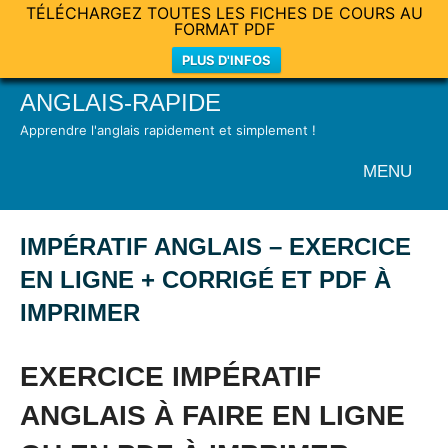
TÉLÉCHARGEZ TOUTES LES FICHES DE COURS AU
FORMAT PDF
PLUS D'INFOS
Skip
ANGLAIS-RAPIDE
to
Apprendre l'anglais rapidement et simplement !
content
MENU
IMPÉRATIF ANGLAIS – EXERCICE
EN LIGNE + CORRIGÉ ET PDF À
IMPRIMER
Posted
by
in
EXERCICE IMPÉRATIF
on
Mat
Non
16
classé
ANGLAIS À FAIRE EN LIGNE
janvier
2015