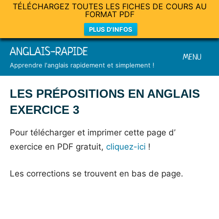
TÉLÉCHARGEZ TOUTES LES FICHES DE COURS AU
FORMAT PDF
PLUS D'INFOS
Skip
ANGLAIS-RAPIDE
MENU
to
Apprendre l'anglais rapidement et simplement !
content
LES PRÉPOSITIONS EN ANGLAIS
EXERCICE 3
Posted
by
in
Pour télécharger et imprimer cette page d’
on
Mat
Non
exercice en PDF gratuit,
cliquez-ici
!
16
classé
janvier
Les corrections se trouvent en bas de page.
2015