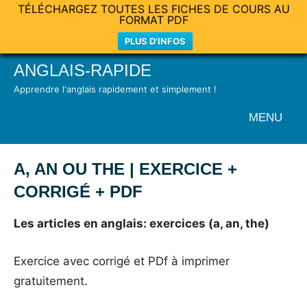
TÉLÉCHARGEZ TOUTES LES FICHES DE COURS AU
FORMAT PDF
PLUS D'INFOS
Skip
ANGLAIS-RAPIDE
to
Apprendre l'anglais rapidement et simplement !
content
MENU
A, AN OU THE | EXERCICE +
CORRIGÉ + PDF
Posted
by
in
Les articles en anglais: exercices (a, an, the)
on
Mat
Exercices
24
Exercice avec corrigé et PDf à imprimer
mai
gratuitement.
2021