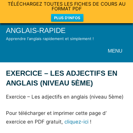
TÉLÉCHARGEZ TOUTES LES FICHES DE COURS AU
FORMAT PDF
PLUS D'INFOS
Skip
ANGLAIS-RAPIDE
to
Apprendre l'anglais rapidement et simplement !
content
MENU
EXERCICE – LES ADJECTIFS EN
ANGLAIS (NIVEAU 5ÈME)
Posted
by
in
Exercice – Les adjectifs en anglais (niveau 5ème)
on
Mat
Exercices
24
Pour télécharger et imprimer cette page d’
mai
exercice en PDF gratuit,
cliquez-ici
!
2021