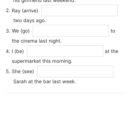
his girlfriend last weekend.
Ray (arrive)
two days ago.
We (go)
to
the cinema last night.
I (be)
at the
supermarket this morning.
She (see)
Sarah at the bar last week.