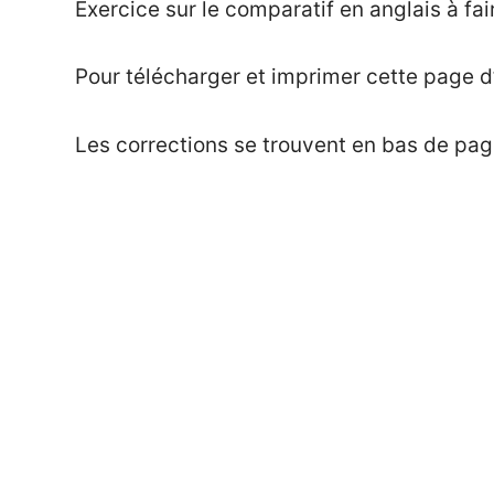
Exercice sur le comparatif en anglais à fa
on
Mat
Exercices
24
mai
Pour télécharger et imprimer cette page d
2021
Les corrections se trouvent en bas de pag