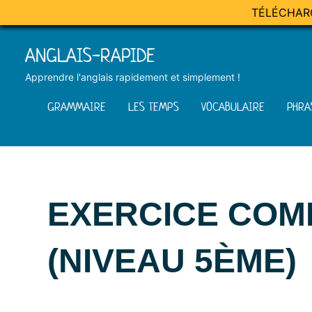
TÉLÉCHAR
Skip
ANGLAIS-RAPIDE
to
content
Apprendre l'anglais rapidement et simplement !
GRAMMAIRE
LES TEMPS
VOCABULAIRE
PHRA
EXERCICE COM
(NIVEAU 5ÈME)
Posted
by
in