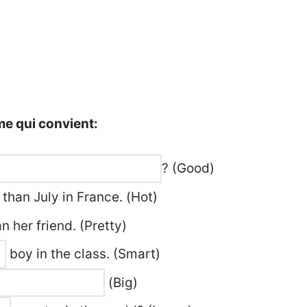
rme qui convient:
? (Good)
than July in France. (Hot)
n her friend. (Pretty)
boy in the class. (Smart)
(Big)