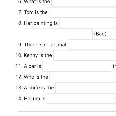
What is the
Tom is the
Her painting is
(Bad)
There is no animal
Kenny is the
A car is
t
Who is the
A knife is the
Helium is