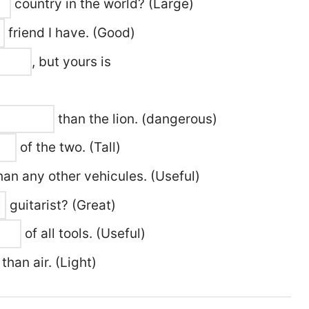
country in the world? (Large)
friend I have. (Good)
, but yours is
than the lion. (dangerous)
of the two. (Tall)
han any other vehicules. (Useful)
guitarist? (Great)
of all tools. (Useful)
than air. (Light)