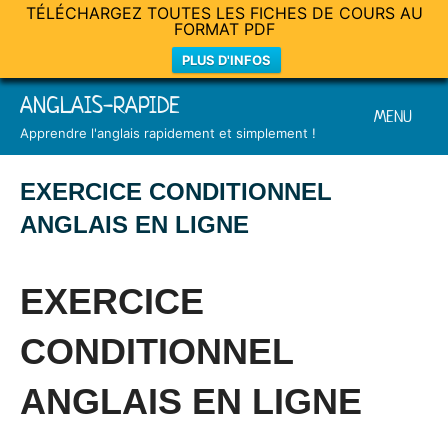
TÉLÉCHARGEZ TOUTES LES FICHES DE COURS AU
FORMAT PDF
PLUS D'INFOS
Skip
ANGLAIS-RAPIDE
MENU
to
Apprendre l'anglais rapidement et simplement !
content
EXERCICE CONDITIONNEL
ANGLAIS EN LIGNE
Posted
by
in
on
Mat
Exercices
EXERCICE
23
mai
CONDITIONNEL
2021
ANGLAIS EN LIGNE