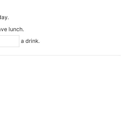
day.
ve lunch.
a drink.