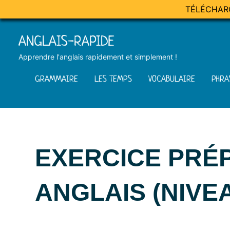
TÉLÉCHAR
Skip
ANGLAIS-RAPIDE
to
content
Apprendre l'anglais rapidement et simplement !
GRAMMAIRE
LES TEMPS
VOCABULAIRE
PHRA
EXERCICE PRÉ
ANGLAIS (NIVE
Posted
by
in