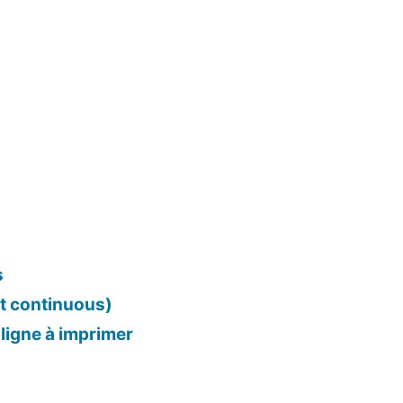
s
ct continuous)
ligne à imprimer