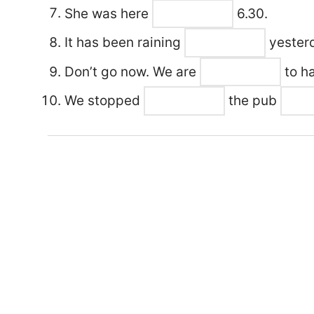
She was here
6.30.
It has been raining
yester
Don’t go now. We are
to ha
We stopped
the pub