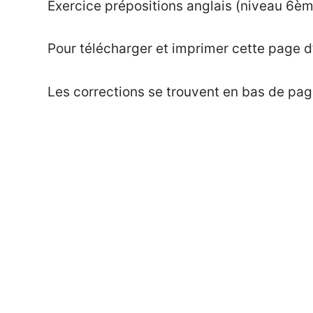
Exercice prépositions anglais (niveau 6è
on
Mat
Exercices
24
mai
Pour télécharger et imprimer cette page d
2021
Les corrections se trouvent en bas de pag