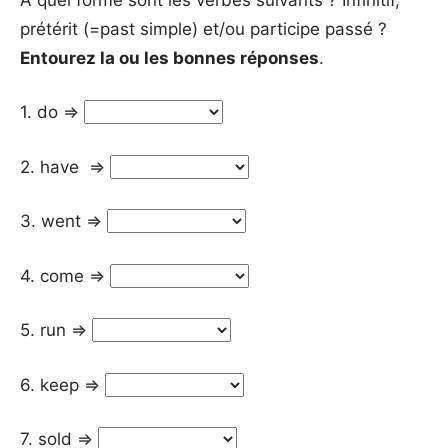
prétérit (=past simple) et/ou participe passé ?
Entourez la ou les bonnes réponses
.
1. do =>
2. have =>
3. went =>
4. come =>
5. run =>
6. keep =>
7. sold =>