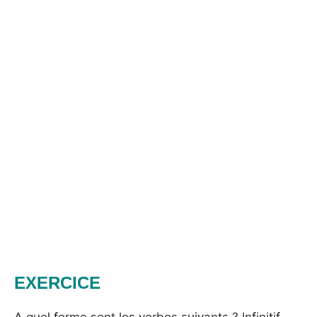
EXERCICE
A quel forme sont les verbes suivants ? Infinitif,