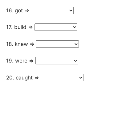
16. got =>
17. build =>
18. knew =>
19. were =>
20. caught =>