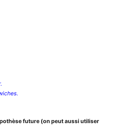
.
iches.
othèse future (on peut aussi utiliser