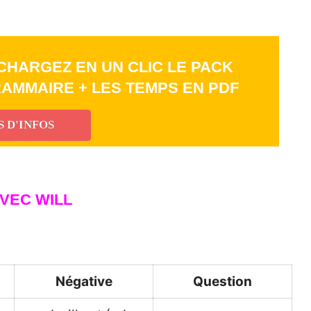
CHARGEZ EN UN CLIC LE PACK
RAMMAIRE + LES TEMPS EN PDF
S D'INFOS
AVEC WILL
Négative
Question