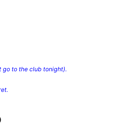
t go to the club tonight).
et.
)