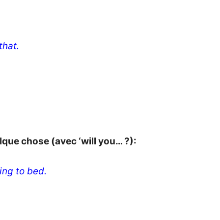
that.
que chose (avec ‘will you… ?):
oing to bed.