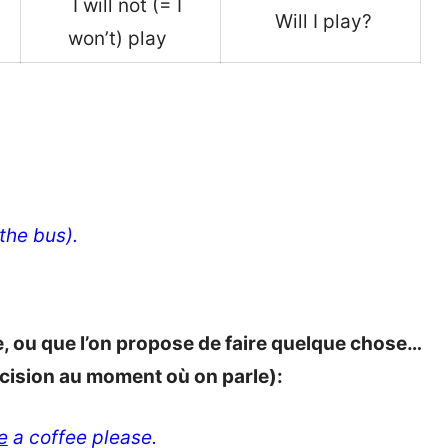
_
I will not (= I
_
Will I play?
_
won’t) play
_
 the bus).
, ou que l’on propose de faire quelque chose…
décision au moment où on parle):
e
a coffee please.