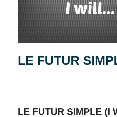
LE FUTUR SIMPL
Posted
by
in
on
Mat
les
6
temps
janvier
en
2014
anglais
LE FUTUR SIMPLE (I 