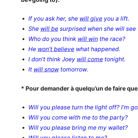
If you ask her, she
will give
you a lift.
She
will be
surprised when she will see 
Who do you think
will win
the race?
He
won’t believe
what happened.
I don’t think Joey
will come
tonight.
It
will snow
tomorrow.
* Pour demander à quelqu’un de faire quel
Will you please turn the light off? I’m g
Will you come with me to the party?
Will you please bring me my wallet?
Will you please listen to me?