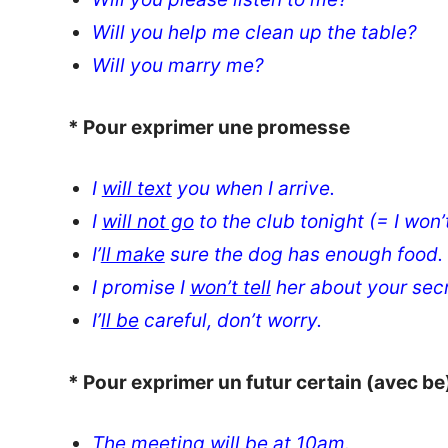
Will you help me clean up the table?
Will you marry me?
* Pour exprimer une promesse
I
will text
you when I arrive.
I
will not go
to the club tonight (= I won’
I’
ll make
sure the dog has enough food.
I promise I
won’t tell
her about your secr
I’
ll be
careful, don’t worry.
* Pour exprimer un futur certain (avec be
The meeting
will be
at 10am.