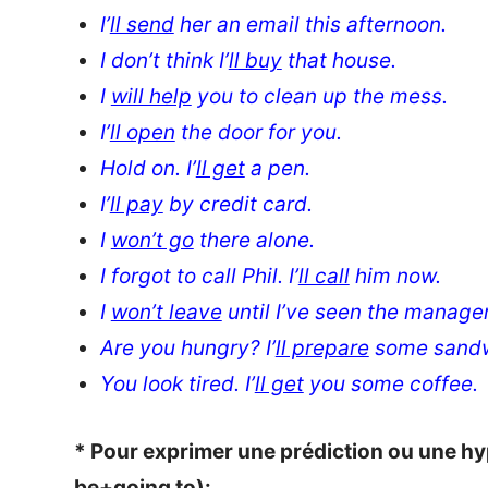
I’
ll send
her an email this afternoon.
I don’t think I’
ll buy
that house.
I
will help
you to clean up the mess.
I’
ll open
the door for you.
Hold on. I’
ll get
a pen.
I’
ll pay
by credit card.
I
won’t go
there alone.
I forgot to call Phil. I’
ll call
him now.
I
won’t leave
until I’ve seen the manager
Are you hungry?
I’
ll prepare
some sandw
You look tired.
I’
ll get
you some coffee.
* Pour exprimer une prédiction ou une hyp
be+going to):