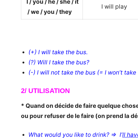
I / you / he / she / it
I will play
/ we / you / they
_
_
(+) I will take the bus.
(?) Will I take the bus?
(-) I will not take the bus (= I won’t take
2/ UTILISATION
* Quand on décide de faire quelque chose
ou pour refuser de le faire (on prend la 
What would you like to drink? => I’
ll hav