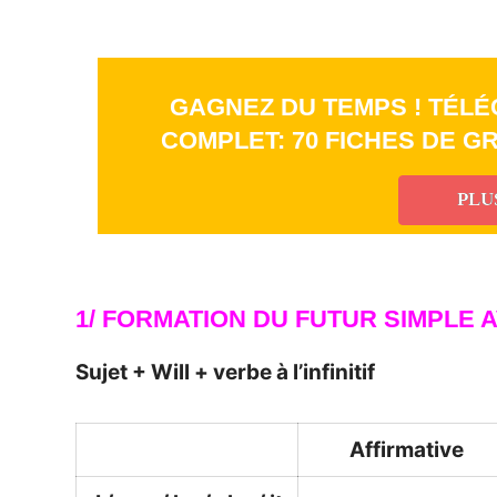
GAGNEZ DU TEMPS ! TÉLÉ
COMPLET: 70 FICHES DE G
PLU
_
1/ FORMATION DU FUTUR SIMPLE 
Sujet + Will + verbe à l’infinitif
Affirmative
_