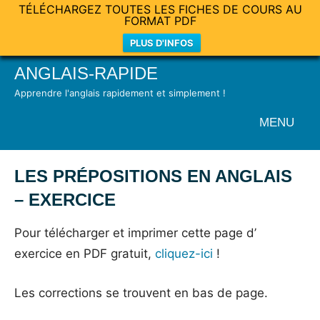
TÉLÉCHARGEZ TOUTES LES FICHES DE COURS AU
FORMAT PDF
PLUS D'INFOS
Skip
ANGLAIS-RAPIDE
to
Apprendre l'anglais rapidement et simplement !
content
MENU
LES PRÉPOSITIONS EN ANGLAIS
– EXERCICE
Posted
by
in
Pour télécharger et imprimer cette page d’
on
Mat
Exercices
exercice en PDF gratuit,
cliquez-ici
!
16
janvier
Les corrections se trouvent en bas de page.
2015