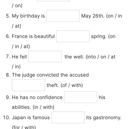
/ on)
My birthday is
May 26th. (on / in
/ at)
France is beautiful
spring. (on
/ in / at)
He fell
the well. (into / on / at
/ in)
The judge convicted the accused
theft. (of / with)
He has no confidence
his
abilities. (in / with)
Japan is famous
its gastronomy.
(for / with)