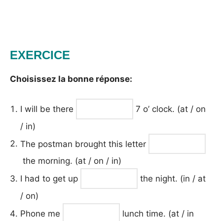
EXERCICE
Choisissez la bonne réponse:
I will be there
7 o’ clock. (at / on
/ in)
The postman brought this letter
the morning. (at / on / in)
I had to get up
the night. (in / at
/ on)
Phone me
lunch time. (at / in