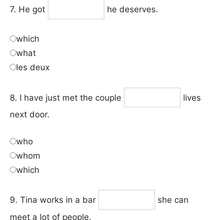
7. He got
he deserves.
which
what
les deux
8. I have just met the couple
lives
next door.
who
whom
which
9. Tina works in a bar
she can
meet a lot of people.