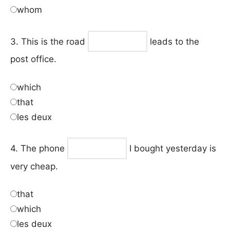
whom
3. This is the road
leads to the
post office.
which
that
les deux
4. The phone
I bought yesterday is
very cheap.
that
which
les deux