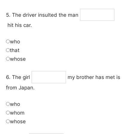
5. The driver insulted the man
hit his car.
who
that
whose
6. The girl
my brother has met is
from Japan.
who
whom
whose