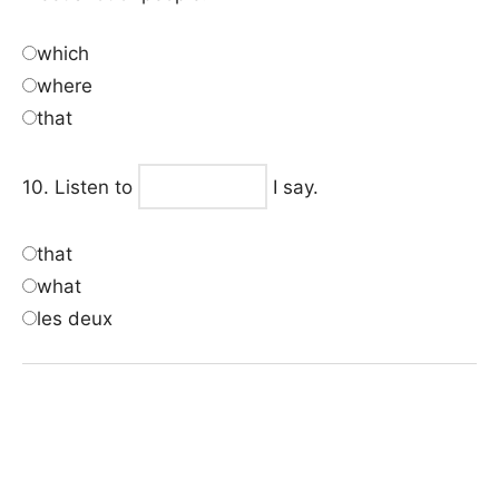
which
where
that
10. Listen to
I say.
that
what
les deux