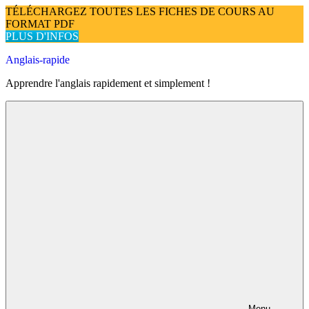
TÉLÉCHARGEZ TOUTES LES FICHES DE COURS AU
FORMAT PDF
PLUS D'INFOS
Skip
Anglais-rapide
to
Apprendre l'anglais rapidement et simplement !
content
Menu