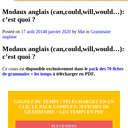
Modaux anglais (can,could,will,would…):
c’est quoi ?
Posted on
17 août 2014
8 janvier 2020
by
Mat
in
Grammaire
anglaise
Modaux anglais (can,could,will,would…):
c’est quoi ?
Ce cours est
disponible exclusivement dans le
pack des 70 fiches
de grammaire + les temps
à télécharger en PDF.
GAGNEZ DU TEMPS ! TÉLÉCHARGEZ EN UN
CLIC LE PACK COMPLET: 70 FICHES DE
GRAMMAIRE + LES TEMPS EN PDF
PLUS D'INFOS