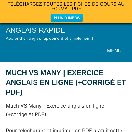
TÉLÉCHARGEZ TOUTES LES FICHES DE COURS AU
FORMAT PDF
PLUS D'INFOS
Skip
ANGLAIS-RAPIDE
to
Apprendre l'anglais rapidement et simplement !
content
MENU
MUCH VS MANY | EXERCICE
ANGLAIS EN LIGNE (+CORRIGÉ ET
PDF)
Posted
by
in
Much VS Many | Exercice anglais en ligne
on
Mat
Exercices
(+corrigé et PDF)
24
mai
Pour télécharger et imprimer en PDF gratuit cette
2021