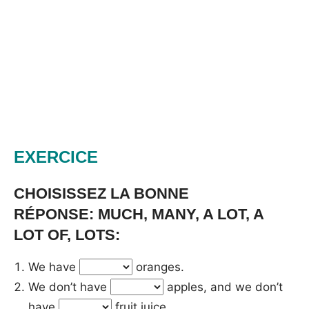
EXERCICE
CHOISISSEZ LA BONNE
RÉPONSE: MUCH, MANY, A LOT, A
LOT OF, LOTS:
We have
oranges.
We don’t have
apples, and we don’t
have
fruit juice.