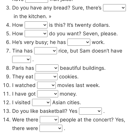
Do you have any bread? Sure, there’s
in the kitchen. »
How
is this? It’s twenty dollars.
How
do you want? Seven, please.
He’s very busy; he has
work.
Tina has
rice, but Sam doesn’t have
.
Paris has
beautiful buildings.
They eat
cookies.
I watched
movies last week.
I have got
money.
I visited
Asian cities.
Do you like basketball? Yes
.
Were there
people at the concert? Yes,
there were
.