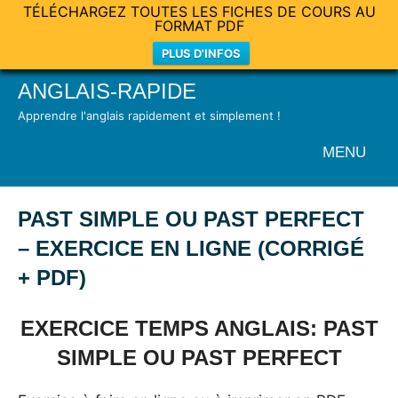
TÉLÉCHARGEZ TOUTES LES FICHES DE COURS AU
FORMAT PDF
PLUS D'INFOS
Skip
ANGLAIS-RAPIDE
to
Apprendre l'anglais rapidement et simplement !
content
MENU
PAST SIMPLE OU PAST PERFECT
– EXERCICE EN LIGNE (CORRIGÉ
+ PDF)
Posted
by
in
EXERCICE TEMPS ANGLAIS: PAST
on
Mat
Exercices
25
SIMPLE OU PAST PERFECT
mai
2021