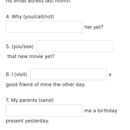
his email adress last month.
4. Why (you/call/not)
her yet?
5. (you/see)
that new movie yet?
6. I (visit)
a
good friend of mine the other day.
7. My parents (send)
me a birthday
present yesterday.