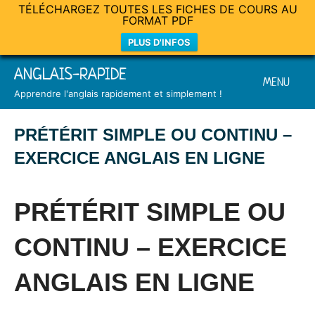
TÉLÉCHARGEZ TOUTES LES FICHES DE COURS AU
FORMAT PDF
PLUS D'INFOS
Skip
ANGLAIS-RAPIDE
MENU
to
Apprendre l'anglais rapidement et simplement !
content
PRÉTÉRIT SIMPLE OU CONTINU –
EXERCICE ANGLAIS EN LIGNE
Posted
by
in
on
Mat
Exercices
PRÉTÉRIT SIMPLE OU
23
mai
CONTINU – EXERCICE
2021
ANGLAIS EN LIGNE