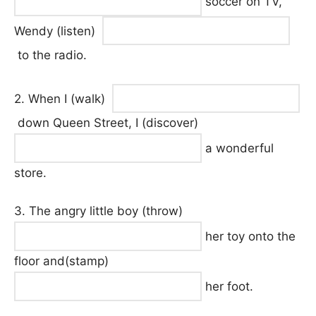
soccer on TV,
Wendy (listen)
to the radio.
2. When I (walk)
down Queen Street, I (discover)
a wonderful
store.
3. The angry little boy (throw)
her toy onto the
floor and(stamp)
her foot.