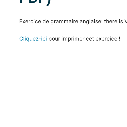
Posted
by
in
Exercice de grammaire anglaise: there is V
on
Mat
Exercices
24
mai
Cliquez-ici
pour imprimer cet exercice !
2021