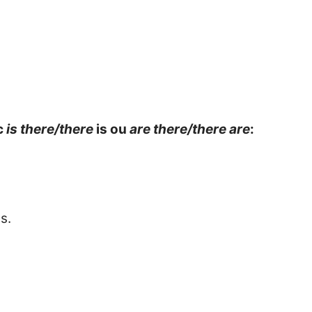
c
is there/there
is ou
are there/there are
:
s.