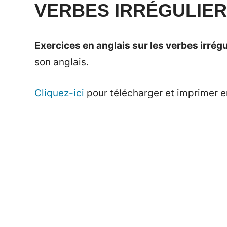
on
Mat
Exercices
VERBES IRRÉGULIER
24
mai
Exercices en anglais sur les verbes irrégu
2021
son anglais.
Cliquez-ici
pour télécharger et imprimer e