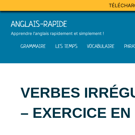
TÉLÉCHAR
Skip
ANGLAIS-RAPIDE
to
content
Apprendre l'anglais rapidement et simplement !
GRAMMAIRE
LES TEMPS
VOCABULAIRE
PHRA
VERBES IRRÉG
– EXERCICE EN 
Posted
by
in