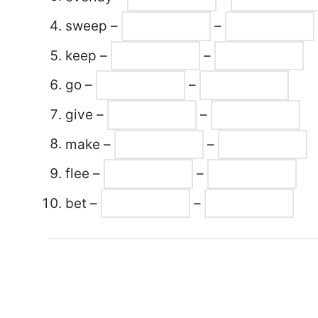
sweep –
–
keep –
–
go –
–
give –
–
make –
–
flee –
–
bet –
–