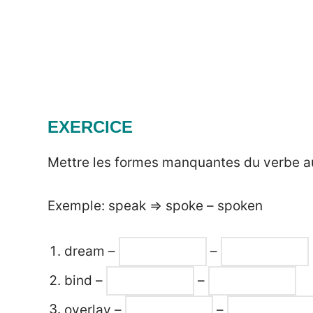
EXERCICE
Mettre les formes manquantes du verbe au 
Exemple: speak => spoke – spoken
dream –
–
bind –
–
overlay –
–