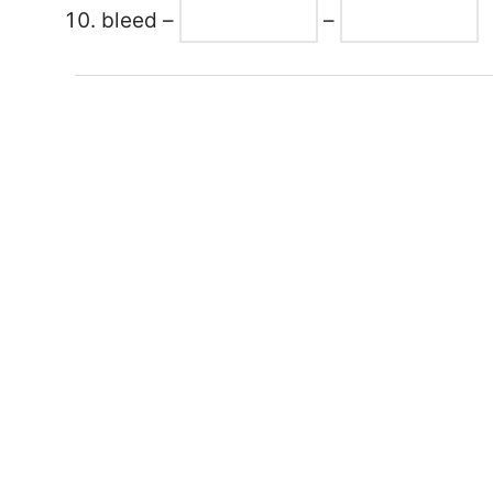
bleed –
–