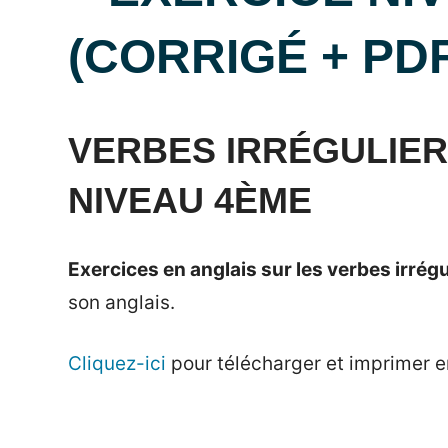
(CORRIGÉ + PDF
Posted
by
in
on
Mat
Exercices
VERBES IRRÉGULIER
24
NIVEAU 4ÈME
mai
2021
Exercices en anglais sur les verbes irrégu
son anglais.
Cliquez-ici
pour télécharger et imprimer en