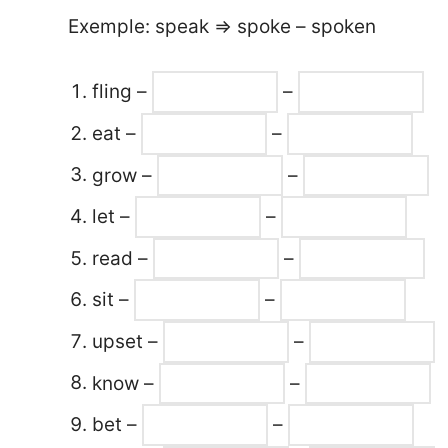
Exemple: speak => spoke – spoken
fling –
–
eat –
–
grow –
–
let –
–
read –
–
sit –
–
upset –
–
know –
–
bet –
–