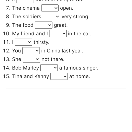
The cinema
open.
The soldiers
very strong.
The food
great.
My friend and I
in the car.
I
thirsty.
You
in China last year.
She
not there.
Bob Marley
a famous singer.
Tina and Kenny
at home.