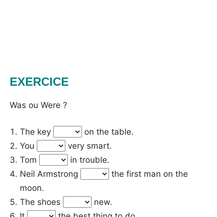
EXERCICE
Was ou Were ?
The key
on the table.
You
very smart.
Tom
in trouble.
Neil Armstrong
the first man on the
moon.
The shoes
new.
It
the best thing to do.