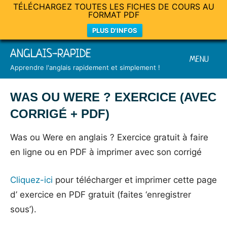
TÉLÉCHARGEZ TOUTES LES FICHES DE COURS AU
FORMAT PDF
PLUS D'INFOS
Skip
ANGLAIS-RAPIDE
MENU
to
Apprendre l'anglais rapidement et simplement !
content
WAS OU WERE ? EXERCICE (AVEC
CORRIGÉ + PDF)
Posted
by
in
Was ou Were en anglais ? Exercice gratuit à faire
on
Mat
Exercices
en ligne ou en PDF à imprimer avec son corrigé
19
décembre
Cliquez-ici
pour télécharger et imprimer cette page
2014
d’ exercice en PDF gratuit (faites ‘enregistrer
sous’).