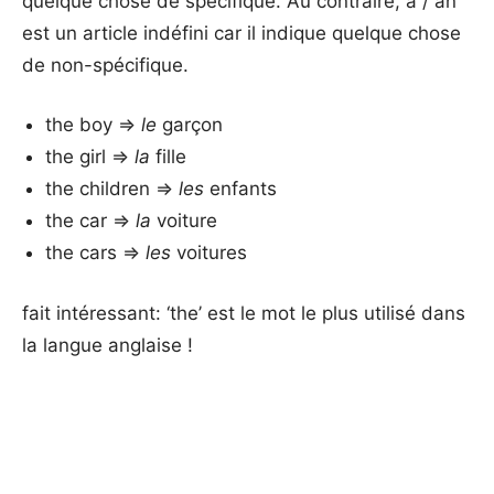
quelque chose de spécifique. Au contraire, a / an
est un article indéfini car il indique quelque chose
de non-spécifique.
the boy =>
le
garçon
the girl =>
la
fille
the children =>
les
enfants
the car =>
la
voiture
the cars =>
les
voitures
fait intéressant: ‘the’ est le mot le plus utilisé dans
la langue anglaise !