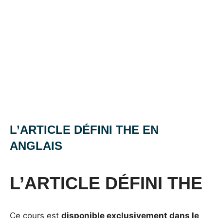
L’ARTICLE DÉFINI THE EN
ANGLAIS
Posted
by
in
on
Mat
Grammaire
L’ARTICLE DÉFINI THE
25
anglaise
mai
2016
Ce cours est
disponible exclusivement dans le