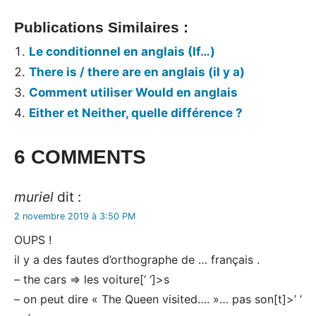
Publications Similaires :
Le conditionnel en anglais (If…)
There is / there are en anglais (il y a)
Comment utiliser Would en anglais
Either et Neither, quelle différence ?
Tags:
6 COMMENTS
Grammaire
anglaise
muriel
dit :
2 novembre 2019 à 3:50 PM
OUPS !
il y a des fautes d’orthographe de … français .
– the cars => les voiture[‘ ‘]>s
– on peut dire « The Queen visited…. »… pas son[t]>’ ‘