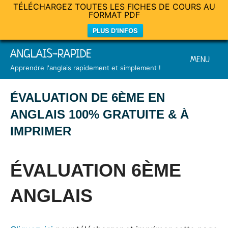
TÉLÉCHARGEZ TOUTES LES FICHES DE COURS AU
FORMAT PDF
PLUS D'INFOS
Skip
ANGLAIS-RAPIDE
MENU
to
Apprendre l'anglais rapidement et simplement !
content
ÉVALUATION DE 6ÈME EN
ANGLAIS 100% GRATUITE & À
IMPRIMER
Posted
by
in
on
Mat
Exercices
ÉVALUATION 6ÈME
9
septembre
ANGLAIS
2024