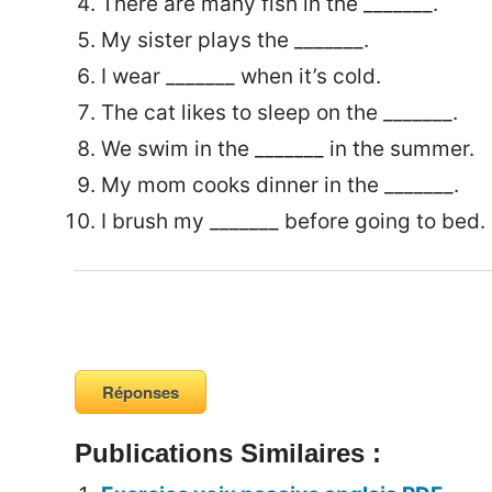
There are many fish in the _______.
My sister plays the _______.
I wear _______ when it’s cold.
The cat likes to sleep on the _______.
We swim in the _______ in the summer.
My mom cooks dinner in the _______.
I brush my _______ before going to bed.
Réponses
Publications Similaires :