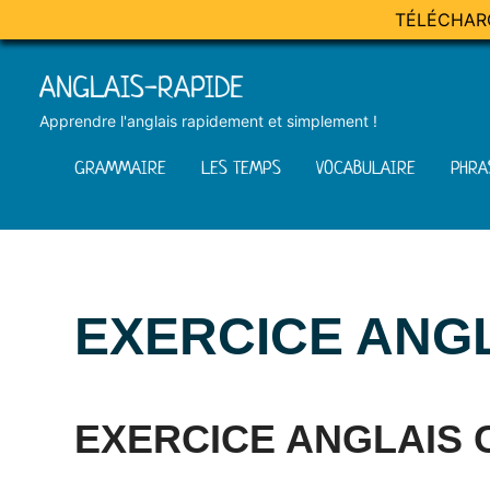
TÉLÉCHAR
Skip
ANGLAIS-RAPIDE
to
content
Apprendre l'anglais rapidement et simplement !
GRAMMAIRE
LES TEMPS
VOCABULAIRE
PHRA
EXERCICE ANG
Posted
by
in
on
Mat
Exercices
EXERCICE ANGLAIS 
28
octobre