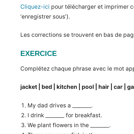
Cliquez-ici
pour télécharger et imprimer ce
2024
‘enregistrer sous’).
Les corrections se trouvent en bas de pag
EXERCICE
Complétez chaque phrase avec le mot app
jacket |
bed |
kitchen |
pool |
hair |
car |
ga
My dad drives a _______.
I drink _______ for breakfast.
We plant flowers in the _______.