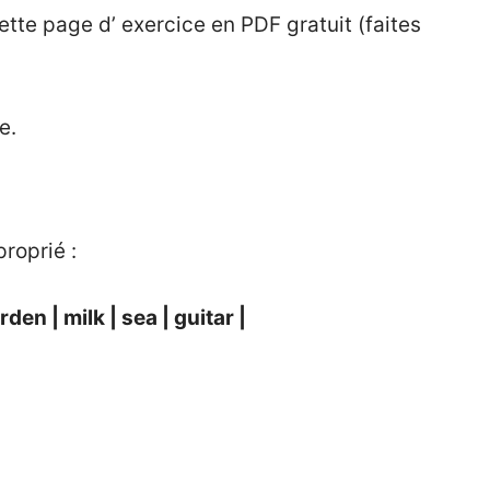
tte page d’ exercice en PDF gratuit (faites
e.
roprié :
rden |
milk |
sea |
guitar |