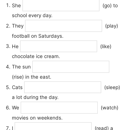
She
(go) to
school every day.
They
(play)
football on Saturdays.
He
(like)
chocolate ice cream.
The sun
(rise) in the east.
Cats
(sleep)
a lot during the day.
We
(watch)
movies on weekends.
I
(read) a