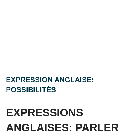
EXPRESSION ANGLAISE:
POSSIBILITÉS
Posted
by
in
on
Mat
Expressions
EXPRESSIONS
10
décembre
ANGLAISES: PARLER
2014