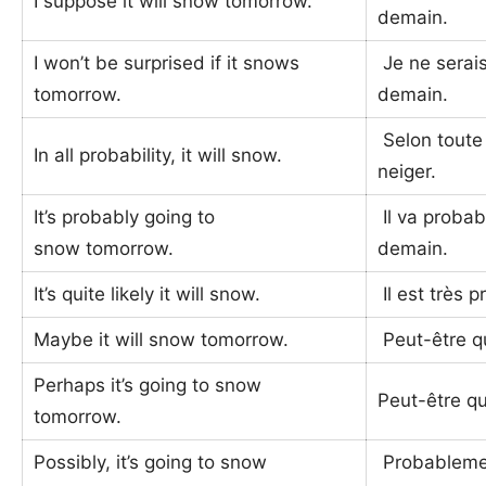
I suppose it will snow tomorrow.
demain.
I won’t be surprised if it snows
Je ne serais 
tomorrow.
demain.
Selon toute p
In all probability, it will snow.
neiger.
It’s probably going to
Il va proba
snow tomorrow.
demain.
It’s quite likely it will snow.
Il est très p
Maybe it will snow tomorrow.
Peut-être qu
Perhaps it’s going to snow
Peut-être qu
tomorrow.
Possibly, it’s going to snow
Probablement