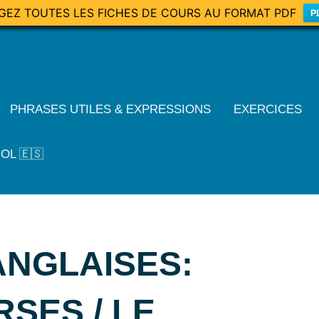
GEZ TOUTES LES FICHES DE COURS AU FORMAT PDF
P
PHRASES UTILES & EXPRESSIONS
EXERCICES
OL 🇪🇸
ANGLAISES:
RSES / LE