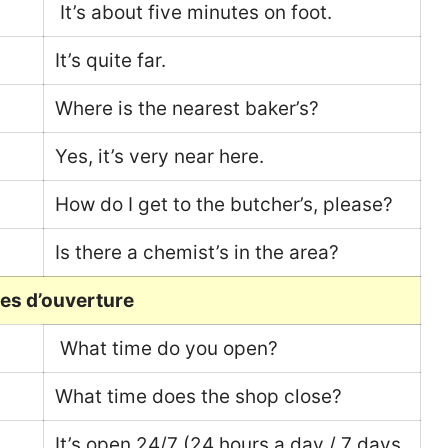
It’s about five minutes on foot.
It’s quite far.
Where is the nearest baker’s?
Yes, it’s very near here.
How do I get to the butcher’s, please?
Is there a chemist’s in the area?
res d’ouverture
What time do you open?
What time does the shop close?
It’s open 24/7 (24 hours a day / 7 days