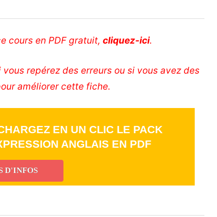
ce cours en PDF gratuit,
cliquez-ici
.
i vous repérez des erreurs ou si vous avez des
our améliorer cette fiche.
CHARGEZ EN UN CLIC LE PACK
EXPRESSION ANGLAIS EN PDF
S D'INFOS