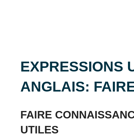
EXPRESSIONS U
ANGLAIS: FAI
Posted
by
in
on
Mat
Expressions
FAIRE CONNAISSANC
9
UTILES
août