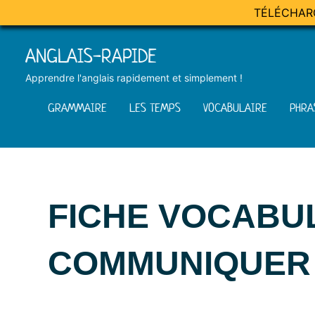
TÉLÉCHAR
Skip
ANGLAIS-RAPIDE
to
content
Apprendre l'anglais rapidement et simplement !
GRAMMAIRE
LES TEMPS
VOCABULAIRE
PHRA
FICHE VOCABU
COMMUNIQUER
Posted
by
in