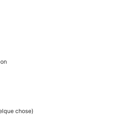
ion
elque chose)