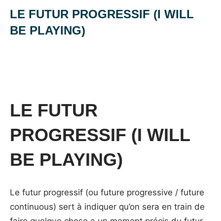
LE FUTUR PROGRESSIF (I WILL
BE PLAYING)
Posted
by
in
on
Mat
les
8
temps
janvier
en
2014
anglais
LE FUTUR
PROGRESSIF (I WILL
BE PLAYING)
Le futur progressif (ou future progressive / future
continuous) sert à indiquer qu’on sera en train de
faire quelque chose a un moment précis du futur.