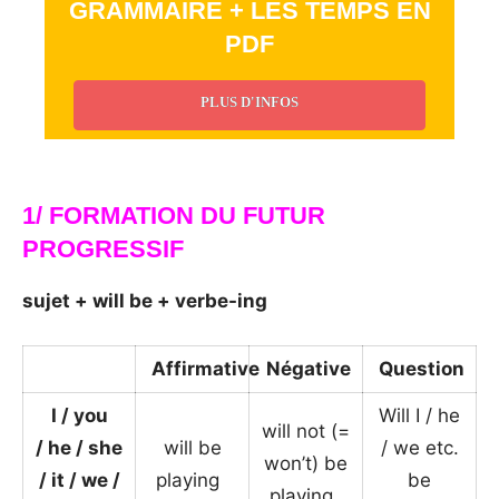
GRAMMAIRE + LES TEMPS EN
PDF
PLUS D'INFOS
_
1/ FORMATION DU FUTUR
PROGRESSIF
sujet + will be + verbe-ing
Affirmative
Négative
Question
I / you
Will I / he
will not (=
/
he / she
will be
/ we etc.
won’t) be
/ it /
we /
playing
_
be
playing
_