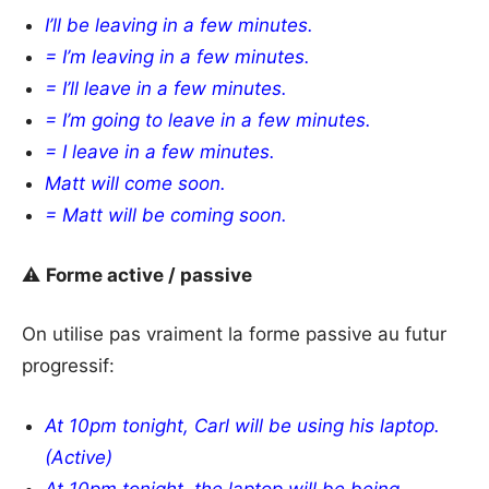
I’ll be leaving in a few minutes.
=
I’m leaving in a few minutes.
= I’ll leave in a few minutes.
= I’m going to leave in a few minutes.
= I leave in a few minutes.
Matt will come soon.
= Matt will be coming soon.
⚠️
Forme active / passive
On utilise pas vraiment la forme passive au futur
progressif:
At 10pm tonight, Carl will be using his laptop.
(Active)
At 10pm tonight, the laptop will be being