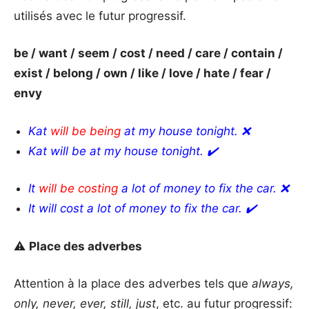
utilisés avec le futur progressif.
be / want / seem / cost / need / care / contain /
exist / belong / own / like / love / hate / fear /
envy
Kat
will be being
at my house tonight. ❌
Kat will be at my house tonight. ✔️
It
will be costing
a lot of money to fix the car.
❌
It will cost a lot of money to fix the car. ✔️
⚠️
Place des adverbes
Attention à la place des adverbes tels que
always,
only, never, ever, still, just
, etc. au futur progressif: