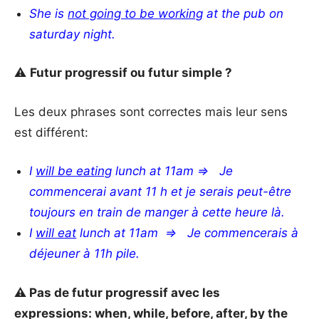
She is
not going to be
working
at the pub on
saturday night
.
⚠️
Futur progressif ou futur simple ?
Les deux phrases sont correctes mais leur sens
est différent:
I
will be eating
lunch at 11am => Je
commencerai avant 11 h et je serais peut-être
toujours en train de manger à cette heure là.
I
will eat
lunch at 11am => Je commencerais à
déjeuner à 11h pile.
⚠️ Pas de futur progressif avec les
expressions: when, while, before, after, by the