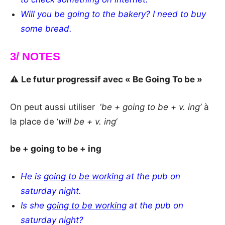
Will you be going to the bakery? I need to buy
some bread.
3/ NOTES
⚠️
Le futur progressif avec « Be Going To be »
On peut aussi utiliser ‘
be + going to be + v. ing’
à
la place de ‘
will be + v. ing
‘
be + going to be + ing
He is
going to be working
at the pub on
saturday night.
Is she
going to be
working
at the pub on
saturday night
?