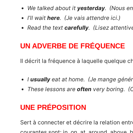
We talked about it
yesterday
. (Nous en
I’ll wait
here
. (Je vais attendre ici.)
Read the text
carefully
. (Lisez attentiv
UN ADVERBE DE FRÉQUENCE
Il décrit la fréquence à laquelle quelque 
I
usually
eat at home. (Je mange généra
These lessons are
often
very boring. (
UNE PRÉPOSITION
Sert à connecter et décrire la relation en
courantes sont: in, on, at, around, above, 