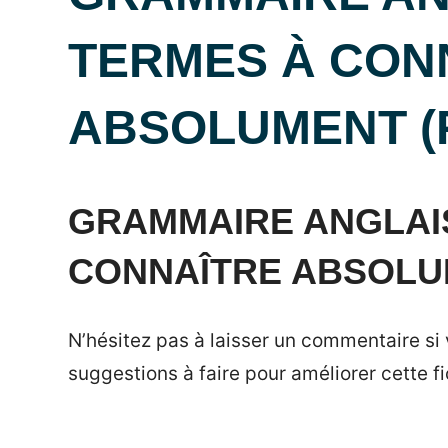
TERMES À CON
ABSOLUMENT (
Posted
by
in
on
Mat
Grammaire
GRAMMAIRE ANGLAIS
18
anglaise
CONNAÎTRE ABSOL
août
2014
N’hésitez pas à laisser un commentaire si
suggestions à faire pour améliorer cette fi