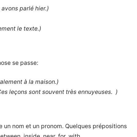
 avons parlé hier.)
ement le texte.)
chose se passe:
lement à la maison.)
Ces leçons sont souvent très ennuyeuses. )
tre un nom et un pronom. Quelques prépositions
between, inside, near, for, with…