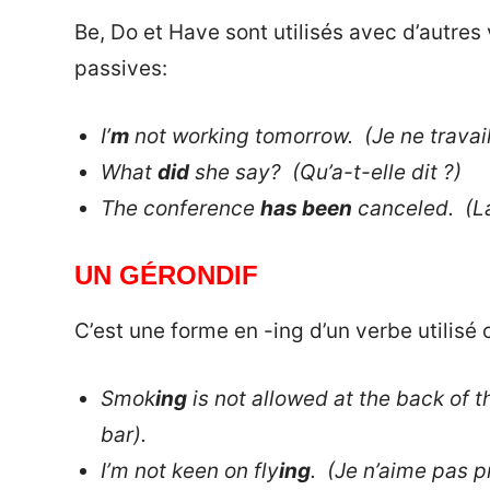
Be, Do et Have sont utilisés avec d’autres
passives:
I’
m
not working tomorrow. (Je ne travail
What
did
she say? (Qu’a-t-elle dit ?)
The conference
has been
canceled. (La
UN GÉRONDIF
C’est une forme en -ing d’un verbe utilis
Smok
ing
is not allowed at the back of the
bar).
I’m not keen on fly
ing
. (Je n’aime pas p