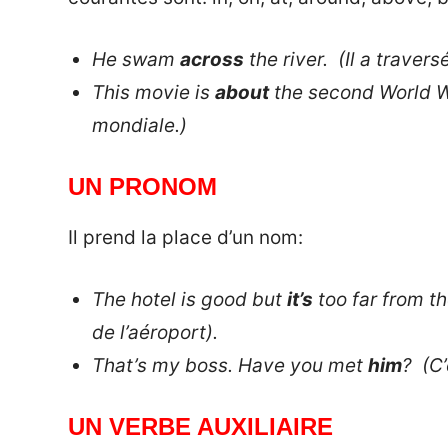
He swam
across
the river. (Il a traversé
This movie is
about
the second World Wa
mondiale.)
UN PRONOM
Il prend la place d’un nom:
The hotel is good but
it’s
too far from the
de l’aéroport).
That’s my boss. Have you met
him
? (C’
UN VERBE AUXILIAIRE