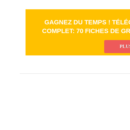
GAGNEZ DU TEMPS ! TÉLÉ
COMPLET: 70 FICHES DE G
PLU
_