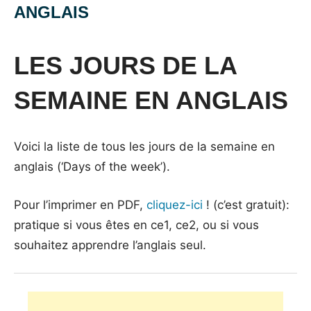
ANGLAIS
Posted
by
in
on
Mat
Vocabulaire
LES JOURS DE LA
3
août
SEMAINE EN ANGLAIS
2014
Voici la liste de tous les jours de la semaine en
anglais (‘Days of the week’).
Pour l’imprimer en PDF,
cliquez-ici
! (c’est gratuit):
pratique si vous êtes en ce1, ce2, ou si vous
souhaitez apprendre l’anglais seul.