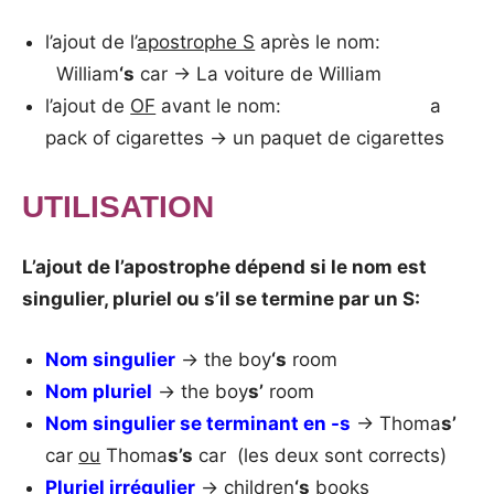
l’ajout de l’
apostrophe S
après le nom:
William
‘s
car → La voiture de William
l’ajout de
OF
avant le nom: a
pack of cigarettes → un paquet de cigarettes
UTILISATION
L’ajout de l’apostrophe dépend si le nom est
singulier, pluriel ou s’il se termine par un S:
Nom singulier
→ the boy
‘s
room
Nom pluriel
→ the boy
s’
room
Nom singulier se terminant en -s
→ Thoma
s’
car
ou
Thoma
s’s
car (les deux sont corrects)
Pluriel irrégulier
→ children
‘s
books