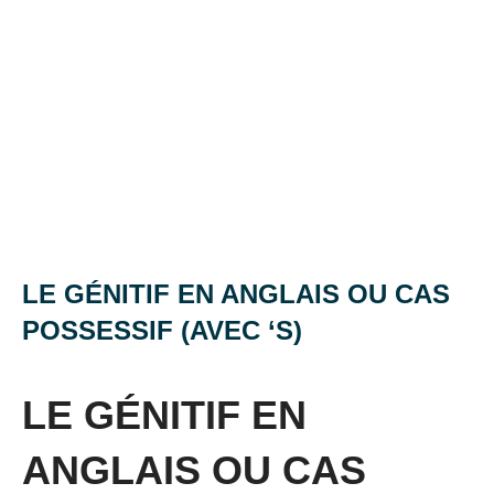
LE GÉNITIF EN ANGLAIS OU CAS
POSSESSIF (AVEC ‘S)
Posted
by
in
on
Mat
Grammaire
LE GÉNITIF EN
27
anglaise
mai
ANGLAIS OU CAS
2016