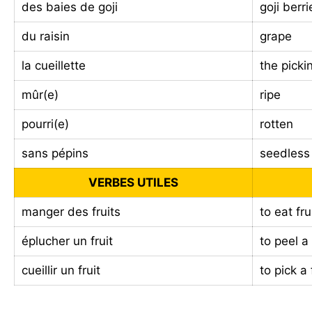
des baies de goji
goji berri
du raisin
grape
la cueillette
the picki
mûr(e)
ripe
pourri(e)
rotten
sans pépins
seedless
VERBES UTILES
manger des fruits
to eat fru
éplucher un fruit
to peel a 
cueillir un fruit
to pick a 