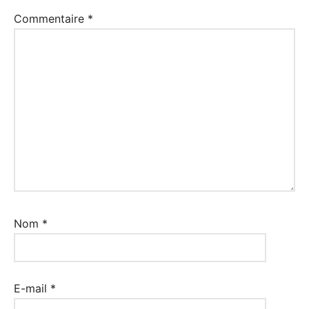
à
Commentaire
*
télécharger
,
Vocabulaire
Nom
*
E-mail
*