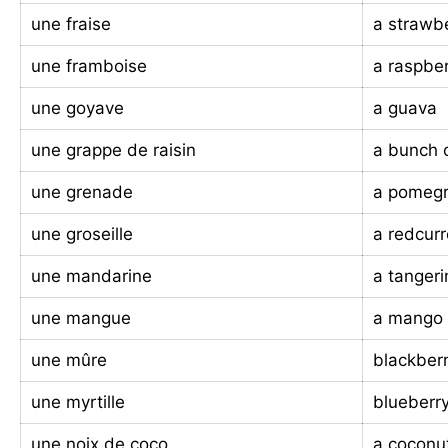
une fraise
a strawb
une framboise
a raspbe
une goyave
a guava
une grappe de raisin
a bunch 
une grenade
a pomeg
une groseille
a redcur
une mandarine
a tangeri
une mangue
a mango
une mûre
blackber
une myrtille
blueberr
une noix de coco
a coconu