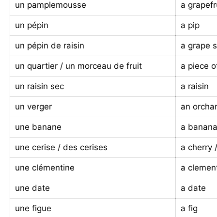
un pamplemousse
a grapefr
un pépin
a pip
un pépin de raisin
a grape 
un quartier / un morceau de fruit
a piece of
un raisin sec
a raisin
un verger
an orcha
une banane
a banan
une cerise / des cerises
a cherry 
une clémentine
a clemen
une date
a date
une figue
a fig