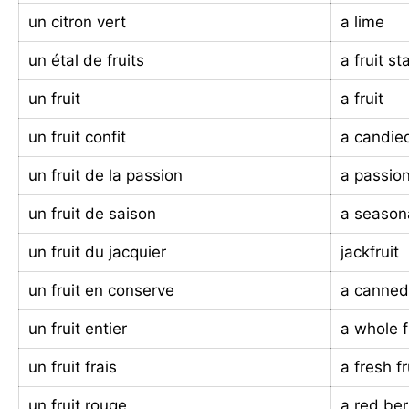
un citron vert
a lime
un étal de fruits
a fruit sta
un fruit
a fruit
un fruit confit
a candied
un fruit de la passion
a passion
un fruit de saison
a seasona
un fruit du jacquier
jackfruit
un fruit en conserve
a canned 
un fruit entier
a whole f
un fruit frais
a fresh fr
un fruit rouge
a red ber