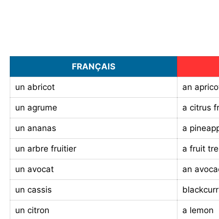
FRANÇAIS
un abricot
an aprico
un agrume
a citrus f
un ananas
a pineap
un arbre fruitier
a fruit tr
un avocat
an avoc
un cassis
blackcur
un citron
a lemon