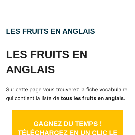
LES FRUITS EN ANGLAIS
Posted
by
in
on
Mat
Vocabulaire
LES FRUITS EN
13
novembre
ANGLAIS
2015
Sur cette page vous trouverez la fiche vocabulaire
qui contient la liste de
tous les fruits en anglais
.
GAGNEZ DU TEMPS !
TÉLÉCHARGEZ EN UN CLIC LE