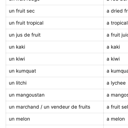
un fruit sec
a dried fr
un fruit tropical
a tropical
un jus de fruit
a fruit ju
un kaki
a kaki
un kiwi
a kiwi
un kumquat
a kumqu
un litchi
a lychee
un mangoustan
a mango
un marchand / un vendeur de fruits
a fruit sel
un melon
a melon