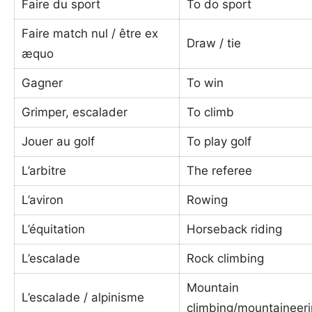
Faire du sport
To do sport
Faire match nul / être ex
Draw / tie
æquo
Gagner
To win
Grimper, escalader
To climb
Jouer au golf
To play golf
L’arbitre
The referee
L’aviron
Rowing
L’équitation
Horseback riding
L’escalade
Rock climbing
Mountain
L’escalade / alpinisme
climbing/mountaineer