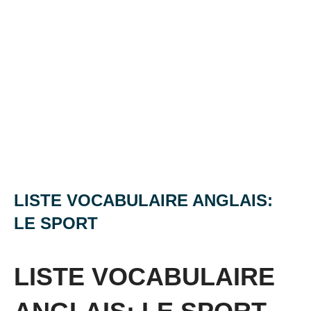
LISTE VOCABULAIRE ANGLAIS:
LE SPORT
Posted
by
in
on
Mat
Vocabulaire
LISTE VOCABULAIRE
30
mai