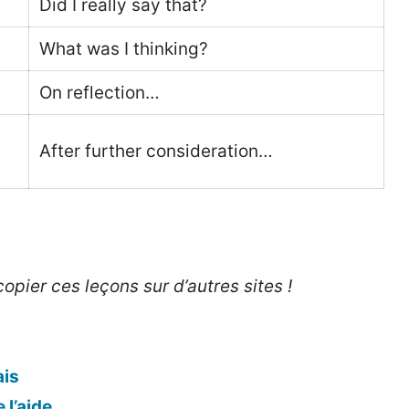
Did I really say that?
What was I thinking?
On reflection…
After further consideration…
opier ces leçons sur d’autres sites !
ais
 l’aide