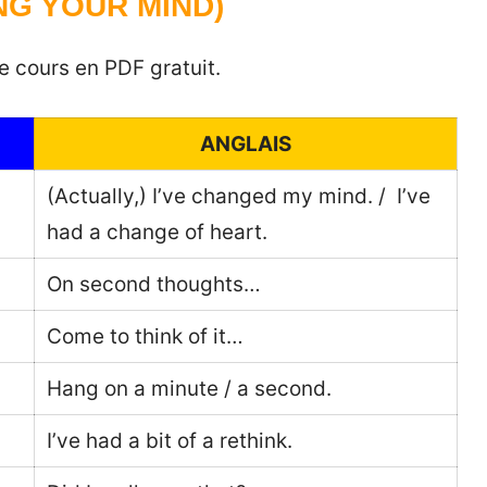
NG YOUR MIND)
e cours en PDF gratuit.
ANGLAIS
(Actually,) I’ve changed my mind. / I’ve
had a change of heart.
On second thoughts…
Come to think of it…
Hang on a minute / a second.
I’ve had a bit of a rethink.