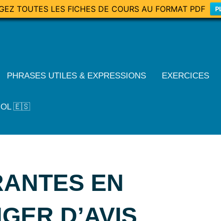
GEZ TOUTES LES FICHES DE COURS AU FORMAT PDF
P
PHRASES UTILES & EXPRESSIONS
EXERCICES
OL 🇪🇸
ANTES EN
GER D’AVIS