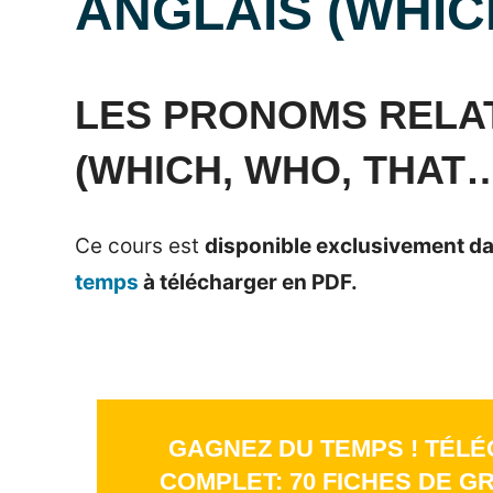
ANGLAIS (WHIC
Posted
by
in
on
Mat
Grammaire
LES PRONOMS RELAT
16
anglaise
(WHICH, WHO, THAT
septembre
2014
Ce cours est
disponible exclusivement da
temps
à télécharger en PDF.
GAGNEZ DU TEMPS ! TÉLÉ
COMPLET: 70 FICHES DE G