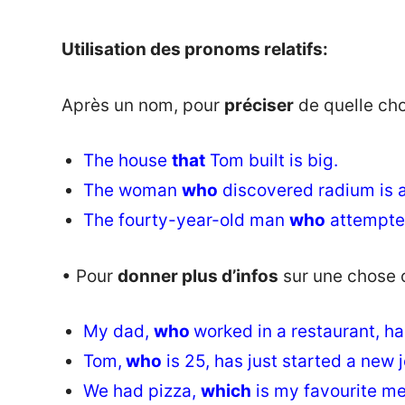
Utilisation des pronoms relatifs:
Après un nom, pour
préciser
de quelle cho
The house
that
Tom built is big.
The woman
who
discovered radium is a 
The fourty-year-old man
who
attempted
• Pour
donner plus d’infos
sur une chose 
My dad,
who
worked in a restaurant, h
Tom,
who
is 25, has just started a new j
We had pizza,
which
is my favourite me