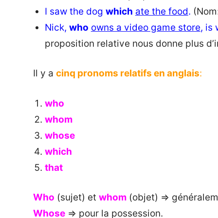
I saw the dog
which
ate the food
.
(Nom:
Nick,
who
owns a video game store
, is
proposition relative nous donne plus d’in
Il y a
cinq pronoms relatifs en anglais
:
who
whom
whose
which
that
Who
(sujet) et
whom
(objet) => généralem
Whose
=> pour la possession.