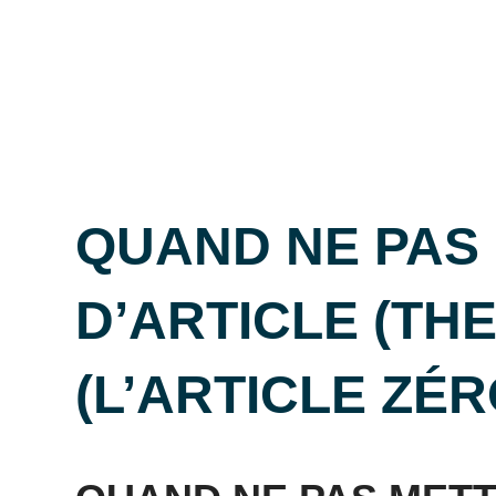
QUAND NE PAS
D’ARTICLE (THE,
(L’ARTICLE ZÉR
Posted
by
in
on
Mat
Grammaire