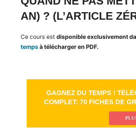
QUAND NE PAS METTR
1
anglaise
AN) ? (L’ARTICLE ZÉ
juin
2016
Ce cours est
disponible exclusivement da
temps
à télécharger en PDF.
GAGNEZ DU TEMPS ! TÉLÉ
COMPLET: 70 FICHES DE G
PLU
_