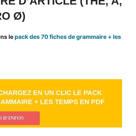
E D’ARTICLE (THE, A,
RO Ø)
ns le
pack des 70 fiches de grammaire + les
CHARGEZ EN UN CLIC LE PACK
RAMMAIRE + LES TEMPS EN PDF
S D'INFOS