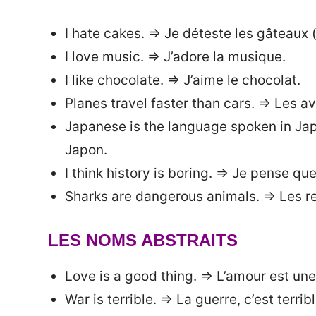
I hate cakes. => Je déteste les gâteaux
I love music. => J’adore la musique.
I like chocolate. => J’aime le chocolat.
Planes travel faster than cars. => Les av
Japanese is the language spoken in Japa
Japon.
I think history is boring. => Je pense que
Sharks are dangerous animals. => Les 
LES NOMS ABSTRAITS
Love is a good thing. => L’amour est un
War is terrible. => La guerre, c’est terribl