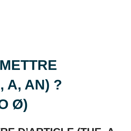
 METTRE
 A, AN) ?
O Ø)