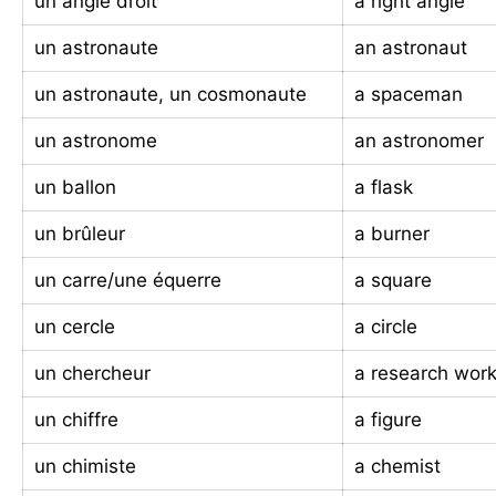
un angle droit
a right angle
un astronaute
an astronaut
un astronaute, un cosmonaute
a spaceman
un astronome
an astronomer
un ballon
a flask
un brûleur
a burner
un carre/une équerre
a square
un cercle
a circle
un chercheur
a research wor
un chiffre
a figure
un chimiste
a chemist