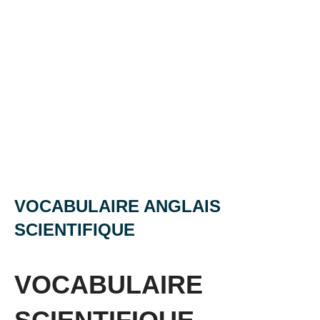
VOCABULAIRE ANGLAIS
SCIENTIFIQUE
Posted
by
in
on
Mat
Vocabulaire
VOCABULAIRE
30
mai