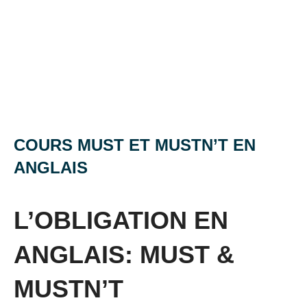
COURS MUST ET MUSTN’T EN
ANGLAIS
Posted
by
in
on
Mat
Grammaire
L’OBLIGATION EN
27
anglaise
septembre
ANGLAIS: MUST &
2018
MUSTN’T