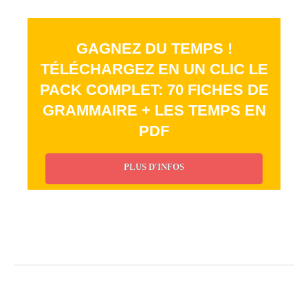
GAGNEZ DU TEMPS !
TÉLÉCHARGEZ EN UN CLIC LE
PACK COMPLET: 70 FICHES DE
GRAMMAIRE + LES TEMPS EN
PDF
PLUS D'INFOS
_