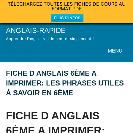
TÉLÉCHARGEZ TOUTES LES FICHES DE COURS AU
FORMAT PDF
PLUS D'INFOS
Skip
ANGLAIS-RAPIDE
to
Apprendre l'anglais rapidement et simplement !
content
MENU
FICHE D ANGLAIS 6ÈME A
IMPRIMER: LES PHRASES UTILES
À SAVOIR EN 6ÈME
Posted
by
in
on
Mat
Vocabulaire
FICHE D ANGLAIS
5
août
6ÈME A IMPRIMER:
2024