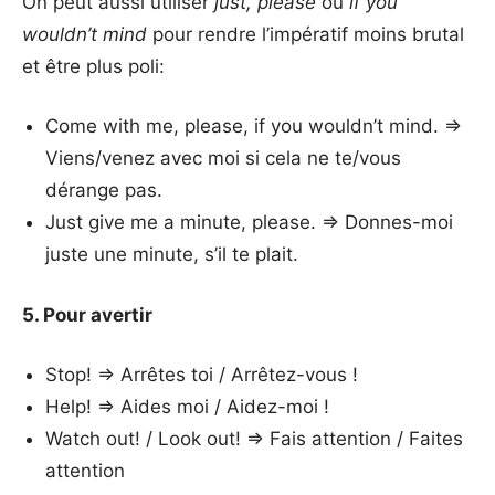
On peut aussi utiliser
just, please
ou
if you
wouldn’t mind
pour rendre l’impératif moins brutal
et être plus poli:
Come with me, please, if you wouldn’t mind. =>
Viens/venez avec moi si cela ne te/vous
dérange pas.
Just give me a minute, please. => Donnes-moi
juste une minute, s’il te plait.
5. Pour avertir
Stop! => Arrêtes toi / Arrêtez-vous !
Help! => Aides moi / Aidez-moi !
Watch out! / Look out! => Fais attention / Faites
attention