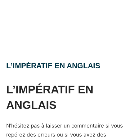
L’IMPÉRATIF EN ANGLAIS
Posted
by
in
on
Mat
Grammaire
L’IMPÉRATIF EN
27
anglaise
mai
ANGLAIS
2016
N’hésitez pas à laisser un commentaire si vous
repérez des erreurs ou si vous avez des