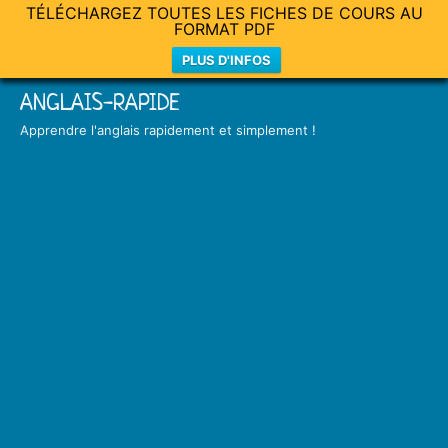
TÉLÉCHARGEZ TOUTES LES FICHES DE COURS AU
FORMAT PDF
PLUS D'INFOS
Skip
ANGLAIS-RAPIDE
to
Apprendre l'anglais rapidement et simplement !
content