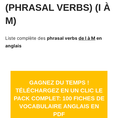
(PHRASAL VERBS) (I À
M)
Liste complète des
phrasal verbs
de I à M
en
anglais
GAGNEZ DU TEMPS !
TÉLÉCHARGEZ EN UN CLIC LE
PACK COMPLET: 100 FICHES DE
VOCABULAIRE ANGLAIS EN
PDF