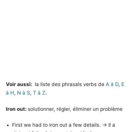
Voir aussi:
la liste des phrasals verbs de
A à D
,
E
à H
,
N à S
,
T à Z
.
Iron out:
solutionner, régler, éliminer un problème
First we had to iron out a few details. → Il a