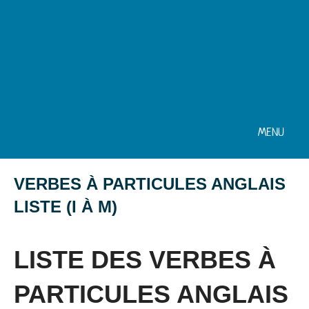
MENU
VERBES À PARTICULES ANGLAIS
LISTE (I À M)
Posted
by
in
on
Mat
Vocabulaire
LISTE DES VERBES À
22
juin
PARTICULES ANGLAIS
2016