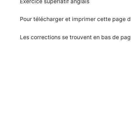
Exercice superlatif anglais
on
Mat
Exercices
19
décembre
Pour télécharger et imprimer cette page d
2014
Les corrections se trouvent en bas de pag