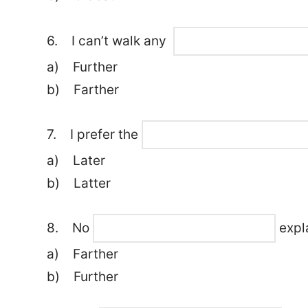
6. I can’t walk any
a) Further
b) Farther
7. I prefer the
a) Later
b) Latter
8. No
expl
a) Farther
b) Further