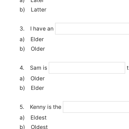
a) Later
b) Latter
3. I have an
a) Elder
b) Older
4. Sam is
t
a) Older
b) Elder
5. Kenny is the
a) Eldest
b) Oldest