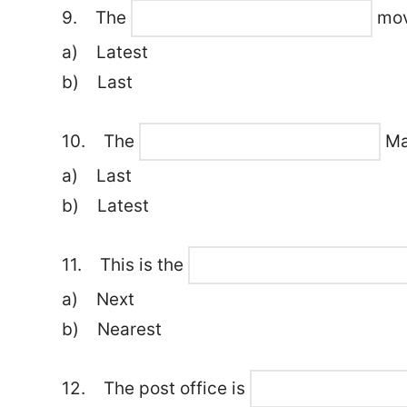
9. The
movi
a) Latest
b) Last
10. The
Ma
a) Last
b) Latest
11. This is the
a) Next
b) Nearest
12. The post office is