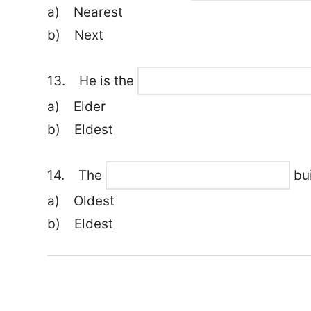
a) Nearest
b) Next
13. He is the
a) Elder
b) Eldest
14. The
bui
a) Oldest
b) Eldest