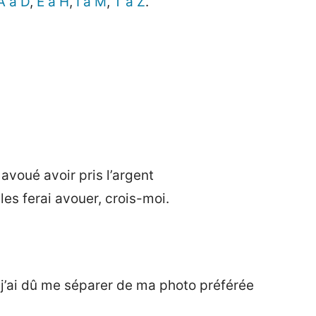
A à D
,
E à H
,
I à M
,
T à Z
.
avoué avoir pris l’argent
les ferai avouer, crois-moi.
 j’ai dû me séparer de ma photo préférée