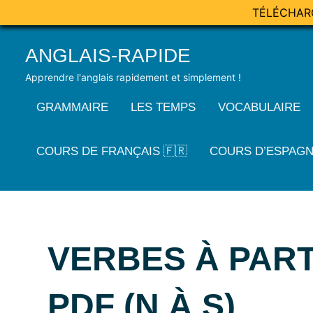
TÉLÉCHAR
Skip
ANGLAIS-RAPIDE
to
content
Apprendre l'anglais rapidement et simplement !
GRAMMAIRE
LES TEMPS
VOCABULAIRE
COURS DE FRANÇAIS 🇫🇷
COURS D’ESPAGN
VERBES À PART
PDF (N À S)