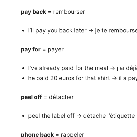
pay back
= rembourser
I’ll pay you back later → je te rembourse
pay for
= payer
I’ve already paid for the meal → j‘ai déj
he paid 20 euros for that shirt → il a 
peel off
= détacher
peel the label off → détache l’étiquette
phone back
= rappeler