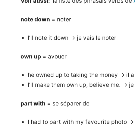
Voir aussi:
la liste des phrasals verbs de
note down
= noter
I’ll note it down → je vais le noter
own up
= avouer
he owned up to taking the money → il a 
I’ll make them own up, believe me. → je 
part with
= se séparer de
l had to part with my favourite photo →